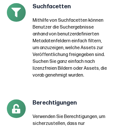
Suchfacetten
Suchfacetten
Assets
Mithilfe
mit
Mithilfe von Suchfacetten können
von
eingeschränkten
Benutzer die Suchergebnisse
Suchfacetten
Rechten
anhand von benutzerdefinierten
können
beantragen.
Metadatenfeldern einfach filtern,
Benutzer
Benutzer
um anzuzeigen, welche Assets zur
die
Veröffentlichung freigegeben sind.
können
Suchen Sie ganz einfach nach
Suchergebnisse
ein
lizenzfreien Bildern oder Assets, die
anhand
Formular
vorab genehmigt wurden
.
von
ausfüllen,
benutzerdefinierten
um
Metadatenfeldern
anzugeben,
Berechtigungen
einfach
Berechtigungen
wie
filtern,
Verwenden
sie
Verwenden Sie Berechtigungen, um
um
Sie
die
sicherzustellen, dass nur
anzuzeigen,
Berechtigungen,
Assets