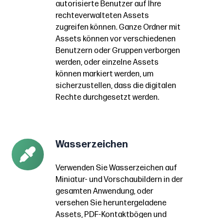
autorisierte Benutzer auf Ihre
welche
um
verwenden
rechteverwalteten Assets
Assets
sicherzustellen,
möchten.
zugreifen können. Ganze Ordner mit
zur
dass
Assets können vor verschiedenen
Ein
Benutzern oder Gruppen verborgen
Veröffentlichung
nur
NetX-
werden, oder einzelne Assets
freigegeben
autorisierte
Administrator
können markiert werden, um
sind.
Benutzer
kann
sicherzustellen, dass die digitalen
Suchen
auf
die
Rechte durchgesetzt werden
.
Sie
Ihre
Anfrage
ganz
rechteverwalteten
dann
einfach
Assets
genehmigen
Wasserzeichen
Wasserzeichen
nach
zugreifen
oder
Verwenden
lizenzfreien
können.
ablehnen.
Verwenden Sie Wasserzeichen auf
Sie
Bildern
Ganze
Miniatur- und Vorschaubildern in der
Wasserzeichen
oder
Ordner
gesamten Anwendung, oder
auf
Assets,
mit
versehen Sie heruntergeladene
Miniatur-
Assets, PDF-Kontaktbögen und
die
Assets