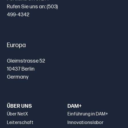
Dateien
Rufen Sie uns an:
(503)
dass
mit
499-4342
die
Wasserzeichen,
digitalen
um
Rechte
zu
durchgesetzt
Europa
verhindern,
werden.
dass
Gleimstrasse 52
Benutzer
10437 Berlin
Screenshots
Germany
machen
oder
Assets
missbrauchen.
ÜBER UNS
DAM+
Über NetX
Einführung in DAM+
Leiterschaft
Innovationslabor