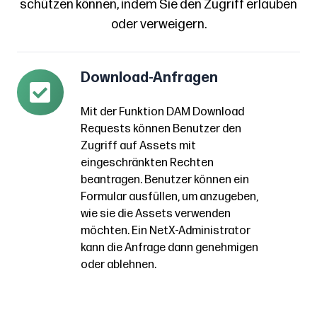
schützen können, indem Sie den Zugriff erlauben
oder verweigern.
Download-Anfragen
Download-
Anfragen
Mit der Funktion DAM Download
Mit
Requests können Benutzer den
der
Zugriff auf Assets mit
Funktion
eingeschränkten Rechten
DAM
beantragen. Benutzer können ein
Download
Formular ausfüllen, um anzugeben,
wie sie die Assets verwenden
Requests
möchten. Ein NetX-Administrator
können
kann die Anfrage dann genehmigen
Benutzer
oder ablehnen
.
den
Zugriff
auf