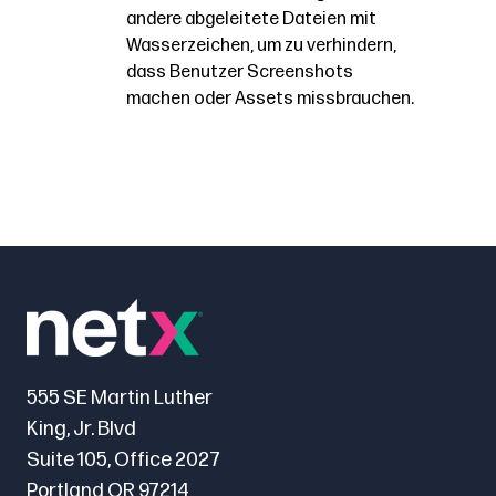
und
andere abgeleitete Dateien mit
vorab
können
Wasserzeichen, um zu verhindern,
Vorschaubildern
genehmigt
vor
dass Benutzer Screenshots
in
wurden.
verschiedenen
machen oder Assets missbrauchen
.
der
Benutzern
gesamten
oder
Anwendung,
Gruppen
oder
verborgen
versehen
werden,
Sie
oder
heruntergeladene
einzelne
Assets,
Assets
PDF-
können
Kontaktbögen
555 SE Martin Luther
markiert
und
King, Jr. Blvd
werden,
andere
Suite 105, Office 2027
um
abgeleitete
Portland OR 97214
sicherzustellen,