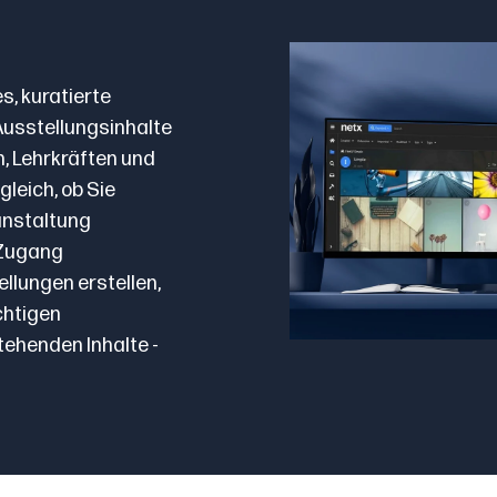
es, kuratierte
Ausstellungsinhalte
n, Lehrkräften und
gleich, ob Sie
anstaltung
 Zugang
ellungen erstellen,
chtigen
tehenden Inhalte -