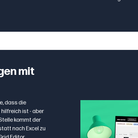
ggen mit
e, dass die
lfreich ist - aber
r Stelle kommt der
nstatt nach Excel zu
Grid Editor