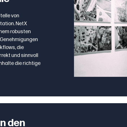
telle von
tation. NetX
inem robusten
-Genehmigungen
flows, die
rrekt und sinnvoll
nhalte die richtige
rn den