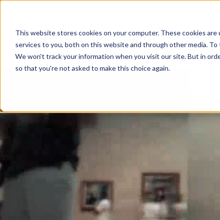
This website stores cookies on your computer. These cookies are 
DAM+
P
services to you, both on this website and through other media. To 
We won't track your information when you visit our site. But in orde
so that you're not asked to make this choice again.