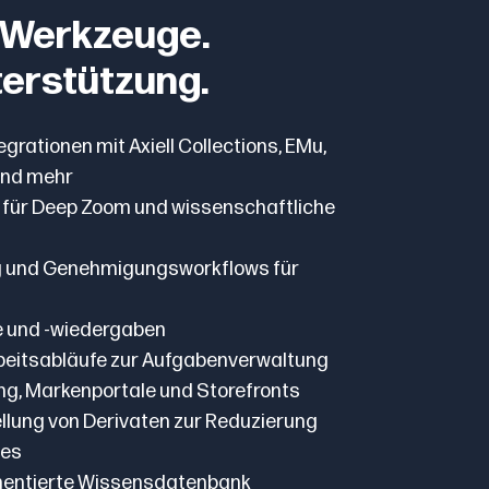
e Werkzeuge.
terstützung.
rationen mit Axiell Collections, EMu,
und mehr
g für Deep Zoom und wissenschaftliche
 und Genehmigungsworkflows für
le und -wiedergaben
beitsabläufe zur Aufgabenverwaltung
ung, Markenportale und Storefronts
lung von Derivaten zur Reduzierung
zes
mentierte Wissensdatenbank