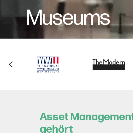
Museum
s
Asset Management,
gehört