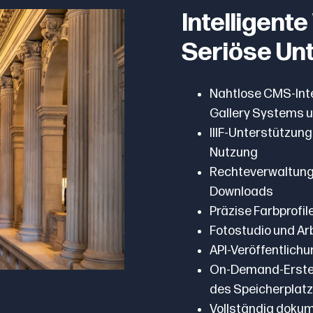
Intelligent
Seriöse Un
Nahtlose CMS-Integ
Gallery Systems 
IIIF-Unterstützun
Nutzung
Rechteverwaltung
Downloads
Präzise Farbprofi
Fotostudio und Ar
API-Veröffentlich
On-Demand-Erstel
des Speicherplat
Vollständig doku