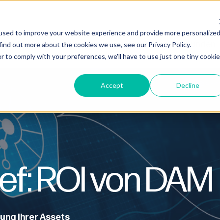
used to improve your website experience and provide more personalize
rodukt
Dienstleistungen
Branchen
Kunden
find out more about the cookies we use, see our Privacy Policy.
r to comply with your preferences, we'll have to use just one tiny cookie
Accept
Decline
ief: ROI von DAM
rung Ihrer Assets