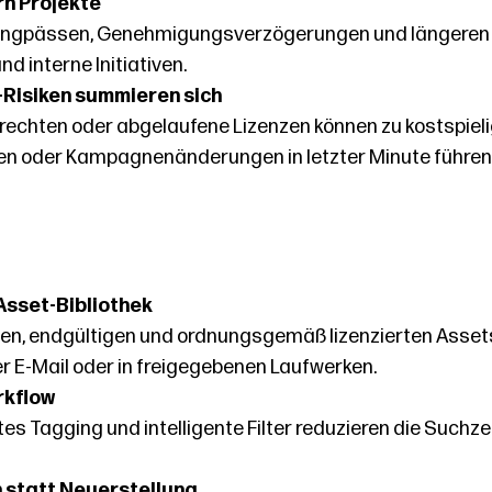
rn Projekte
 Engpässen, Genehmigungsverzögerungen und längeren 
 interne Initiativen.
-Risiken summieren sich
chten oder abgelaufene Lizenzen können zu kostspielig
n oder Kampagnenänderungen in letzter Minute führen
Asset-Bibliothek
ten, endgültigen und ordnungsgemäß lizenzierten Assets
r E-Mail oder in freigegebenen Laufwerken.
rkflow
es Tagging und intelligente Filter reduzieren die Suchz
 statt Neuerstellung