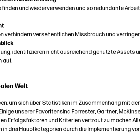
 finden und wiederverwenden und so redundante Arbeit
nt
en verhindern versehentlichen Missbrauch und verringe
blick
zung, identifizieren nicht ausreichend genutzte Assets 
 auf.
ealen Welt
cen, um sich über Statistiken im Zusammenhang mit der S
Einige unserer Favoriten
sind Forrester,
Gartner
, McKinse
ten Erfolgsfaktoren und Kriterien vertraut zu machen.
Al
n in drei Hauptkategorien durch die Implementierung vo