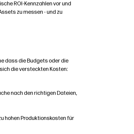
tische ROI-Kennzahlen vor und
 Assets zu messen - und zu
ne dass die Budgets oder die
sich die versteckten Kosten:
uche nach den richtigen Dateien,
zu hohen Produktionskosten für