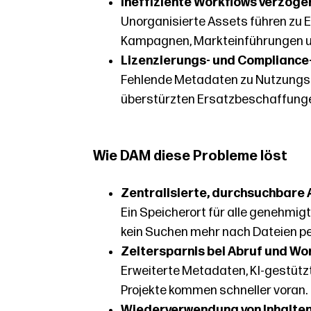
Ineffiziente Workflows verzöge
Unorganisierte Assets führen zu
Kampagnen, Markteinführungen und
Lizenzierungs- und Compliance
Fehlende Metadaten zu Nutzungsre
überstürzten Ersatzbeschaffunge
Wie DAM diese Probleme löst
Zentralisierte, durchsuchbare 
Ein Speicherort für alle genehmig
kein Suchen mehr nach Dateien pe
Zeitersparnis bei Abruf und Wo
Erweiterte Metadaten, KI-gestützt
Projekte kommen schneller voran.
Wiederverwendung von Inhalten